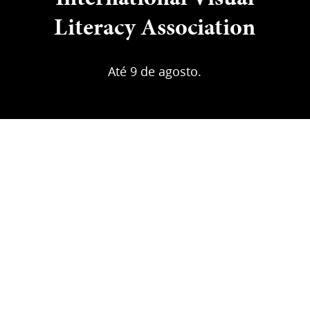
Literacy Association
Até 9 de agosto.
Visual Messages é a primeira exposição
internacional online de arte virtual / visual jurada
apresentada pela International Visual Literacy
Association ( IVLA ). É uma resposta à
necessidade de continuar promovendo as artes