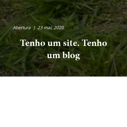
Abertura
|
23 mai, 2020
Tenho um site. Tenho
um blog
Começarei a publicar aqui minhas inquietações,
meus sentimentos, assuntos que eu considere
interessantes. Falarei de arte, educação e farei
este local a minha bolha. Será um meio termo, o